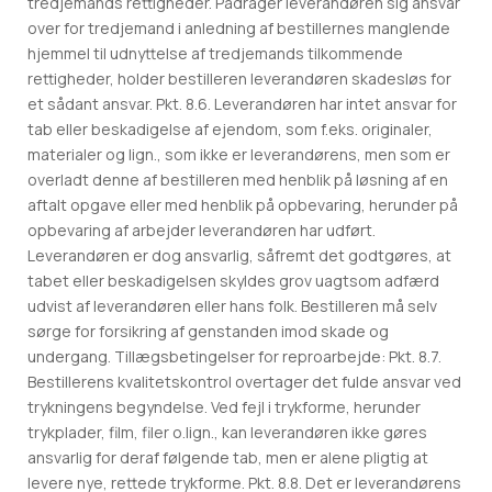
tredjemands rettigheder. Pådrager leverandøren sig ansvar
over for tredjemand i anledning af bestillernes manglende
hjemmel til udnyttelse af tredjemands tilkommende
rettigheder, holder bestilleren leverandøren skadesløs for
et sådant ansvar. Pkt. 8.6. Leverandøren har intet ansvar for
tab eller beskadigelse af ejendom, som f.eks. originaler,
materialer og lign., som ikke er leverandørens, men som er
overladt denne af bestilleren med henblik på løsning af en
aftalt opgave eller med henblik på opbevaring, herunder på
opbevaring af arbejder leverandøren har udført.
Leverandøren er dog ansvarlig, såfremt det godtgøres, at
tabet eller beskadigelsen skyldes grov uagtsom adfærd
udvist af leverandøren eller hans folk. Bestilleren må selv
sørge for forsikring af genstanden imod skade og
undergang. Tillægsbetingelser for reproarbejde: Pkt. 8.7.
Bestillerens kvalitetskontrol overtager det fulde ansvar ved
trykningens begyndelse. Ved fejl i trykforme, herunder
trykplader, film, filer o.lign., kan leverandøren ikke gøres
ansvarlig for deraf følgende tab, men er alene pligtig at
levere nye, rettede trykforme. Pkt. 8.8. Det er leverandørens