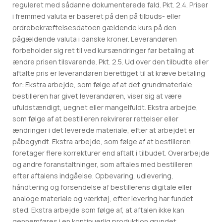
reguleret med sådanne dokumenterede fald. Pkt. 2.4. Priser
i fremmed valuta er baseret på den på tilbuds- eller
ordrebekræftelsesdatoen gældende kurs på den
pågældende valuta i danske kroner. Leverandøren
forbeholder sig ret til ved kursændringer før betaling at
ændre prisen tilsvarende. Pkt. 2.5. Ud over den tilbudte eller
aftalte pris er leverandøren berettiget til at kræve betaling
for: Ekstra arbejde, som følge af at det grundmateriale,
bestilleren har givet leverandøren, viser sig at være
ufuldstændigt, uegnet eller mangelfuldt. Ekstra arbejde,
som følge af at bestilleren rekvirerer rettelser eller
ændringer i det leverede materiale, efter at arbejdet er
påbegyndt. Ekstra arbejde, som følge af at bestilleren
foretager flere korrekturer end aftalt i tilbudet. Overarbejde
og andre foranstaltninger, som aftales med bestilleren
efter aftalens indgåelse. Opbevaring, udlevering,
håndtering og forsendelse af bestillerens digitale eller
analoge materiale og værktøj, efter levering har fundet
sted. Ekstra arbejde som følge af, at aftalen ikke kan
gennemføres i en kontinuerlig produktion grundet