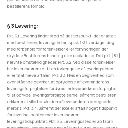
bestillerens forhold.
§ 3 Levering:
Pkt. 3.1. Levering finder sted på det tidspunkt, der er aftalt
med bestilleren, leveringstid er typisk 1-3 hverdage, dog
med forbehold for forsinkelser eller forhindringer, der
skyldes: Bestillerens handling eller undladelse. De i pkt. [8.1.]
nævnte omstændigheder. Pkt. 3.2. Ved disse forsinkelser
har leverandøren ret til en forlængelse af leveringstiden
eller til at hæve aftalen. Pkt. 3.3. Hvis en begivenhed som
ovenstående bevirker, at opfyldelse af leverandørens
leveringsforpligtelser fordyres, er leverandøren forpligtet
til at opfylde leveringsforpligtelserne, såfremt bestilleren
erklærer at ville betale den af leverandøren beregnede
merpris. Pkt. 3.4. Såfremt der ikke er aftalt noget tidspunkt
for levering, bestemmer leverandøren
leveringstidspunktet. Pkt. 3.5. Leveringssted er ab fabrik
med mindre leverandøren har påtaget sig at levere varen til