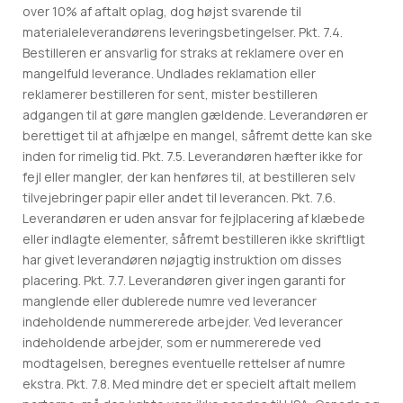
over 10% af aftalt oplag, dog højst svarende til
materialeleverandørens leveringsbetingelser. Pkt. 7.4.
Bestilleren er ansvarlig for straks at reklamere over en
mangelfuld leverance. Undlades reklamation eller
reklamerer bestilleren for sent, mister bestilleren
adgangen til at gøre manglen gældende. Leverandøren er
berettiget til at afhjælpe en mangel, såfremt dette kan ske
inden for rimelig tid. Pkt. 7.5. Leverandøren hæfter ikke for
fejl eller mangler, der kan henføres til, at bestilleren selv
tilvejebringer papir eller andet til leverancen. Pkt. 7.6.
Leverandøren er uden ansvar for fejlplacering af klæbede
eller indlagte elementer, såfremt bestilleren ikke skriftligt
har givet leverandøren nøjagtig instruktion om disses
placering. Pkt. 7.7. Leverandøren giver ingen garanti for
manglende eller dublerede numre ved leverancer
indeholdende nummererede arbejder. Ved leverancer
indeholdende arbejder, som er nummererede ved
modtagelsen, beregnes eventuelle rettelser af numre
ekstra. Pkt. 7.8. Med mindre det er specielt aftalt mellem