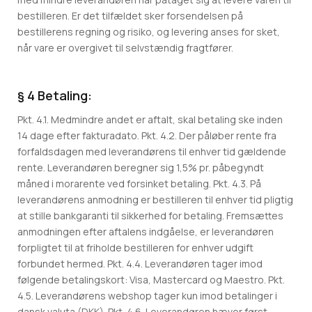
bestilleren. Er det tilfældet sker forsendelsen på
bestillerens regning og risiko, og levering anses for sket,
når vare er overgivet til selvstændig fragtfører.
§ 4 Betaling:
Pkt. 4.1. Medmindre andet er aftalt, skal betaling ske inden
14 dage efter fakturadato. Pkt. 4.2. Der påløber rente fra
forfaldsdagen med leverandørens til enhver tid gældende
rente. Leverandøren beregner sig 1,5% pr. påbegyndt
måned i morarente ved forsinket betaling. Pkt. 4.3. På
leverandørens anmodning er bestilleren til enhver tid pligtig
at stille bankgaranti til sikkerhed for betaling. Fremsættes
anmodningen efter aftalens indgåelse, er leverandøren
forpligtet til at friholde bestilleren for enhver udgift
forbundet hermed. Pkt. 4.4. Leverandøren tager imod
følgende betalingskort: Visa, Mastercard og Maestro. Pkt.
4.5. Leverandørens webshop tager kun imod betalinger i
dansk valuta (DKK). Pkt. 4.6. Leverandøren hæver først