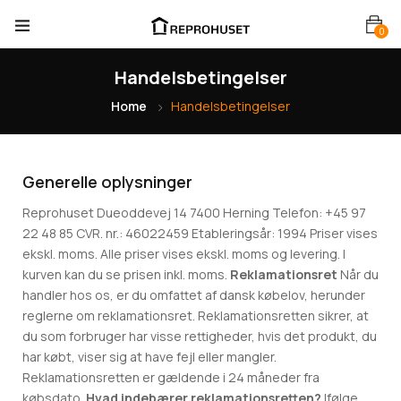
0
Handelsbetingelser
Home
Handelsbetingelser
Generelle oplysninger
Reprohuset Dueoddevej 14 7400 Herning Telefon: +45 97
22 48 85 CVR. nr.: 46022459 Etableringsår: 1994 Priser vises
ekskl. moms. Alle priser vises ekskl. moms og levering. I
kurven kan du se prisen inkl. moms.
Reklamationsret
Når du
handler hos os, er du omfattet af dansk købelov, herunder
reglerne om reklamationsret. Reklamationsretten sikrer, at
du som forbruger har visse rettigheder, hvis det produkt, du
har købt, viser sig at have fejl eller mangler.
Reklamationsretten er gældende i 24 måneder fra
købsdato.
Hvad indebærer reklamationsretten?
Ifølge