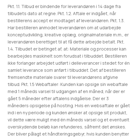
Pkt. 1.1. Tilbud er bindende for leverandøren i 14 dage fra
tilbudets dato at regne. Pkt. 1.2. Aftale er indgået, når
bestillerens accept er modtaget af leverandøren. Pkt. 1.3.
Har bestilleren anmodet leverandøren om at udarbejde
konceptudvikling, kreative oplæg, originalmateriale m.m., er
leverandøren berettiget til at få dette arbejde betalt. Pkt.
1.4. Tilbudet er betinget af, at: Materiale og processer kan
bearbejdes maskinelt som forudsat i tilbuddet. Bestilleren
ikke forlanger arbejdet udført i delleverancer i stedet for én
samlet leverance som anført i tilbuddet. Det af bestilleren
fremsendte materiale svarer til leverandørens afgivne
tilbud. Pkt. 1.5 Webaftaler: Kunden kan opsige sin webaftale
med 1 måneds varsel til udgangen af en måned, når der er
gået 5 måneder efter aftalens indgåelse. Der er 3
måneders opsigelse på hosting. Hvis en websaftale er gået
ind i en ny periode og kunden ønsker at opsige sit produkt,
vil dette være muligt med én måneds varsel og et eventuelt
overskydende beløb kan refunderes, såfremt det ønskes.
Der bliver pålagt et håndteringsgebyr, hvis kunden benytter