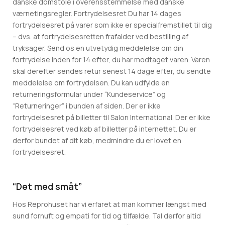
danske domstole i overensstemmelse med danske
værnetingsregler. Fortrydelsesret Du har 14 dages
fortrydelsesret på varer som ikke er specialfremstillet til dig
– dvs. at fortrydelsesretten frafalder ved bestilling af
tryksager. Send os en utvetydig meddelelse om din
fortrydelse inden for 14 efter, du har modtaget varen. Varen
skal derefter sendes retur senest 14 dage efter, du sendte
meddelelse om fortrydelsen. Du kan udfylde en
returneringsformular under “Kundeservice” og
“Returneringer” i bunden af siden. Der er ikke
fortrydelsesret på billetter til Salon International. Der er ikke
fortrydelsesret ved køb af billetter på internettet. Du er
derfor bundet af dit køb, medmindre du er lovet en
fortrydelsesret.
“Det med småt”
Hos Reprohuset har vi erfaret at man kommer længst med
sund fornuft og empati for tid og tilfælde. Tal derfor altid