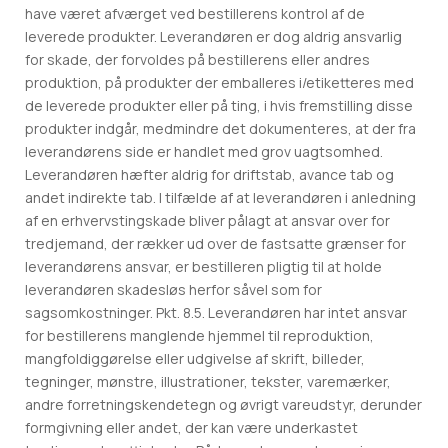
have været afværget ved bestillerens kontrol af de
leverede produkter. Leverandøren er dog aldrig ansvarlig
for skade, der forvoldes på bestillerens eller andres
produktion, på produkter der emballeres i/etiketteres med
de leverede produkter eller på ting, i hvis fremstilling disse
produkter indgår, medmindre det dokumenteres, at der fra
leverandørens side er handlet med grov uagtsomhed.
Leverandøren hæfter aldrig for driftstab, avance tab og
andet indirekte tab. I tilfælde af at leverandøren i anledning
af en erhvervstingskade bliver pålagt at ansvar over for
tredjemand, der rækker ud over de fastsatte grænser for
leverandørens ansvar, er bestilleren pligtig til at holde
leverandøren skadesløs herfor såvel som for
sagsomkostninger. Pkt. 8.5. Leverandøren har intet ansvar
for bestillerens manglende hjemmel til reproduktion,
mangfoldiggørelse eller udgivelse af skrift, billeder,
tegninger, mønstre, illustrationer, tekster, varemærker,
andre forretningskendetegn og øvrigt vareudstyr, derunder
formgivning eller andet, der kan være underkastet