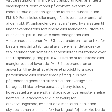
valutarestriktioner, mangel på transportmidler, almindelig
vareknaphed, restriktioner på drivkraft, eksport- og
importforbud og anden lignende force majeuresituation.
Pkt. 8.2. Forsinkelse eller mangelfuld leverance er omfattet
af den i pkt. 8.1. omhandlende ansvarsfrihed, hvis årsagen til
underleverandørens forsinkelse eller manglende udførelse
er en af de i pkt. 8.1. nævnte omstændigheder eller
virksomhedens ophør. Pkt. 8.3. Leverandøren hæfter ikke for
bestillerens driftstab, tab af avance eller andet indirekte
tab, herunder tab som følge af bestillerens retsforhold over
for tredjemand, jf. dog pkt. 8.4., i tilfælde af forsinkelse eller
mangler ved det leverede. Pkt. 8.4. Leverandøren er
ansvarlig i tilfælde af, at et leveret produkt forårsager
personskade eller volder skade på ting, hvis den
pågældende genstand efter sin art sædvanligvis er
beregnet til ikke-erhvervsmæssig benyttelse og
hovedsagelig er anvendt af skadelidte i overensstemmelse
hermed. Leverandøren er kun ansvarlig for
erhvervstingskade, hvis det dokumenteres, at skaden
skyldes, at han eller hans folk har begået fejl, der ikke burde