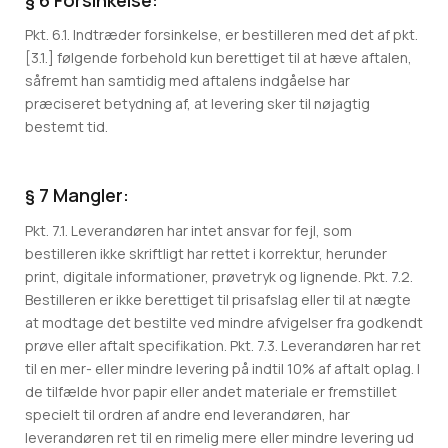
Pkt. 6.1. Indtræder forsinkelse, er bestilleren med det af pkt.
[3.1.] følgende forbehold kun berettiget til at hæve aftalen,
såfremt han samtidig med aftalens indgåelse har
præciseret betydning af, at levering sker til nøjagtig
bestemt tid.
§ 7 Mangler:
Pkt. 7.1. Leverandøren har intet ansvar for fejl, som
bestilleren ikke skriftligt har rettet i korrektur, herunder
print, digitale informationer, prøvetryk og lignende. Pkt. 7.2.
Bestilleren er ikke berettiget til prisafslag eller til at nægte
at modtage det bestilte ved mindre afvigelser fra godkendt
prøve eller aftalt specifikation. Pkt. 7.3. Leverandøren har ret
til en mer- eller mindre levering på indtil 10% af aftalt oplag. I
de tilfælde hvor papir eller andet materiale er fremstillet
specielt til ordren af andre end leverandøren, har
leverandøren ret til en rimelig mere eller mindre levering ud