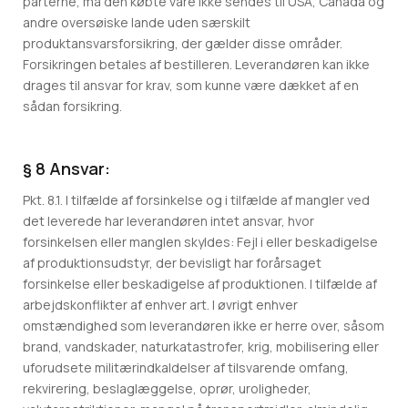
parterne, må den købte vare ikke sendes til USA, Canada og
andre oversøiske lande uden særskilt
produktansvarsforsikring, der gælder disse områder.
Forsikringen betales af bestilleren. Leverandøren kan ikke
drages til ansvar for krav, som kunne være dækket af en
sådan forsikring.
§ 8 Ansvar:
Pkt. 8.1. I tilfælde af forsinkelse og i tilfælde af mangler ved
det leverede har leverandøren intet ansvar, hvor
forsinkelsen eller manglen skyldes: Fejl i eller beskadigelse
af produktionsudstyr, der bevisligt har forårsaget
forsinkelse eller beskadigelse af produktionen. I tilfælde af
arbejdskonflikter af enhver art. I øvrigt enhver
omstændighed som leverandøren ikke er herre over, såsom
brand, vandskader, naturkatastrofer, krig, mobilisering eller
uforudsete militærindkaldelser af tilsvarende omfang,
rekvirering, beslaglæggelse, oprør, uroligheder,