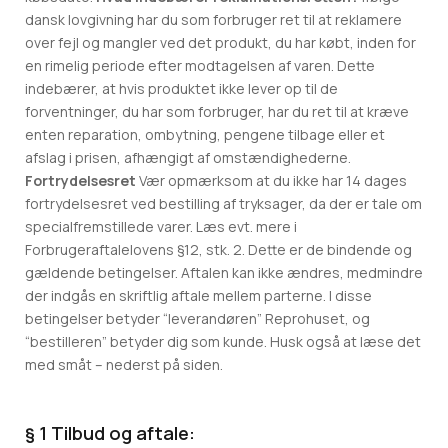
dansk lovgivning har du som forbruger ret til at reklamere
over fejl og mangler ved det produkt, du har købt, inden for
en rimelig periode efter modtagelsen af varen. Dette
indebærer, at hvis produktet ikke lever op til de
forventninger, du har som forbruger, har du ret til at kræve
enten reparation, ombytning, pengene tilbage eller et
afslag i prisen, afhængigt af omstændighederne.
Fortrydelsesret
Vær opmærksom at du ikke har 14 dages
fortrydelsesret ved bestilling af tryksager, da der er tale om
specialfremstillede varer. Læs evt. mere i
Forbrugeraftalelovens §12, stk. 2. Dette er de bindende og
gældende betingelser. Aftalen kan ikke ændres, medmindre
der indgås en skriftlig aftale mellem parterne. I disse
betingelser betyder “leverandøren” Reprohuset, og
“bestilleren” betyder dig som kunde. Husk også at læse det
med småt – nederst på siden.
§ 1 Tilbud og aftale: