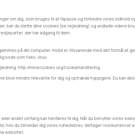
er om dig, som bruges til at tilpasse og forbedre vores indhold og 
ger, bør du slette dine cookies (se vejledning) og undlade videre bru
redjeparter, der har adgang til dem.
 gemmes på din computer, mobil el. tilsvarende med det formål at gen
g kode som f.eks. virus.
vejledning: http://minecookies.org/cookiehandtering
unne blive mindre relevante for dig og optræde hyppigere. Du kan des
et eller andet omfang kan henføres til dig. Når du benytter vores w
hold, hvis du tilmelder dig vores nyhedsbrev, deltager i konkurrencer 
via websitet.