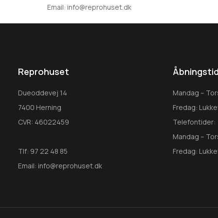
Email: info@reprohuset.dk
Reprohuset
Åbningsti
Dueoddevej 14
Mandag – Tors
7400 Herning
Fredag: Lukke
CVR: 46022459
Telefontider:
Mandag – Tors
Tlf: 97 22 48 85
Fredag: Lukk
Email: info@reprohuset.dk