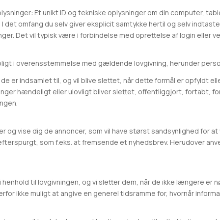
lysninger: Et unikt ID og tekniske oplysninger om din computer, tabl
r). I det omfang du selv giver eksplicit samtykke hertil og selv indt
r. Det vil typisk være i forbindelse med oprettelse af login eller v
troligt i overensstemmelse med gældende lovgivning, herunder per
de er indsamlet til, og vil blive slettet, når dette formål er opfyldt el
nger hændeligt eller ulovligt bliver slettet, offentliggjort, fortabt
ingen.
er og vise dig de annoncer, som vil have størst sandsynlighed for at 
 efterspurgt, som f.eks. at fremsende et nyhedsbrev. Herudover anve
 i henhold til lovgivningen, og vi sletter dem, når de ikke længere e
for ikke muligt at angive en generel tidsramme for, hvornår informat