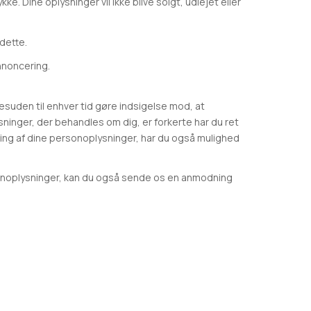
. Dine oplysninger vil ikke blive solgt, udlejet eller
 dette.
annoncering.
 desuden til enhver tid gøre indsigelse mod, at
sninger, der behandles om dig, er forkerte har du ret
ndling af dine personoplysninger, har du også mulighed
rsonoplysninger, kan du også sende os en anmodning