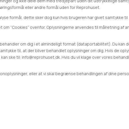
ninger og ikke dele dem med tredjepart uden dit udtrykkelige samtykke
føringsformål eller andre formål uden for Reprohuset.
nalyse formål, dette sker dog kun hvis brugeren har givet samtykke til
ttet om “Cookies” ovenfor. Oplysningerne anvendes til målretning af 
vi behandler om dig i et almindeligt format (dataportabilitet). Du kan
mtykke til, at der bliver behandlet oplysninger om dig. Hvis de oply
om kan ske til: info@reprohuset.dk. Hvis du vil klage over vores beha
rsonoplysninger, eller at vi skal begrænse behandlingen af dine pe