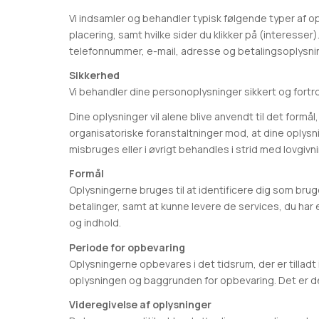
Vi indsamler og behandler typisk følgende typer af op
placering, samt hvilke sider du klikker på (interesse
telefonnummer, e-mail, adresse og betalingsoplysninge
Sikkerhed
Vi behandler dine personoplysninger sikkert og for
Dine oplysninger vil alene blive anvendt til det formål, 
organisatoriske foranstaltninger mod, at dine oplysni
misbruges eller i øvrigt behandles i strid med lovgivn
Formål
Oplysningerne bruges til at identificere dig som brug
betalinger, samt at kunne levere de services, du har
og indhold.
Periode for opbevaring
Oplysningerne opbevares i det tidsrum, der er tilladt
oplysningen og baggrunden for opbevaring. Det er der
Videregivelse af oplysninger