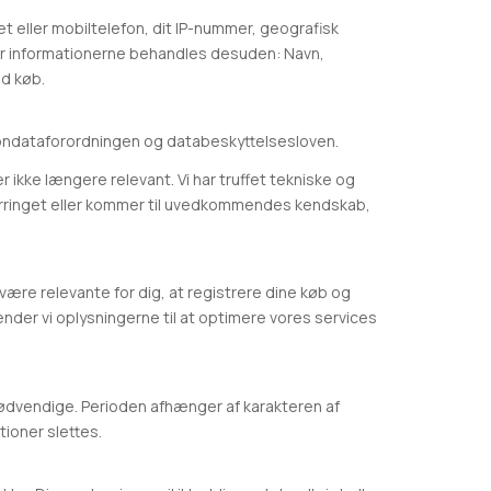
et eller mobiltelefon, dit IP-nummer, geografisk
aster informationerne behandles desuden: Navn,
ed køb.
sondataforordningen og databeskyttelsesloven.
ler ikke længere relevant. Vi har truffet tekniske og
, forringet eller kommer til uvedkommendes kendskab,
være relevante for dig, at registrere dine køb og
nder vi oplysningerne til at optimere vores services
r nødvendige. Perioden afhænger af karakteren af
ioner slettes.