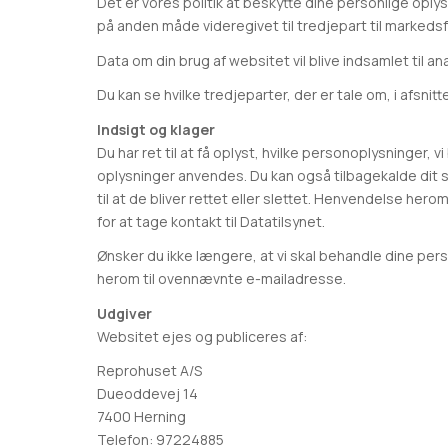
Det er vores politik at beskytte dine personlige oplys
på anden måde videregivet til tredjepart til markeds
Data om din brug af websitet vil blive indsamlet til a
Du kan se hvilke tredjeparter, der er tale om, i afsni
Indsigt og klager
Du har ret til at få oplyst, hvilke personoplysninger, 
oplysninger anvendes. Du kan også tilbagekalde dit sa
til at de bliver rettet eller slettet. Henvendelse her
for at tage kontakt til Datatilsynet.
Ønsker du ikke længere, at vi skal behandle dine pe
herom til ovennævnte e-mailadresse.
Udgiver
Websitet ejes og publiceres af:
Reprohuset A/S
Dueoddevej 14
7400 Herning
Telefon: 97224885