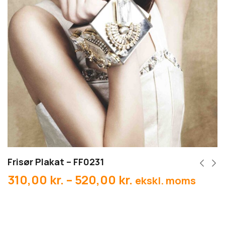
Frisør Plakat – FF0231
310,00
kr.
–
520,00
kr.
ekskl. moms