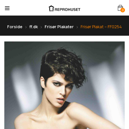
0
Forside
ff.dk
Frisør Plakater
Frisør Plakat – FF0254