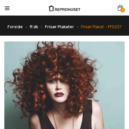
0
Forside
ff.dk
Frisør Plakater
Frisør Plakat – FF0237