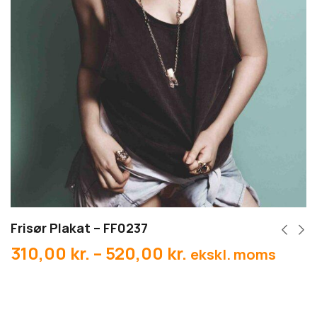
Frisør Plakat – FF0237
310,00
kr.
–
520,00
kr.
ekskl. moms